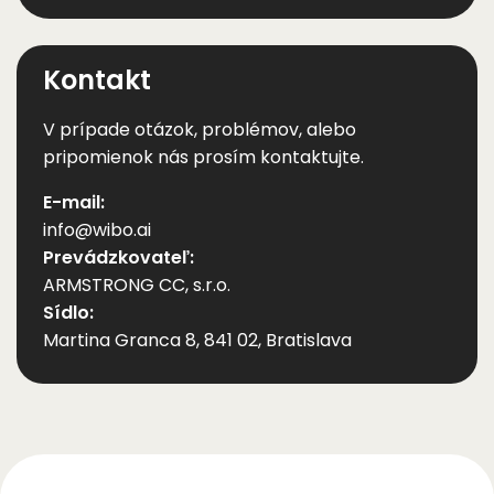
teoreticky prepojené s osobnými údajmi
používateľov, ak je používateľ
Kontakt
zaregistrovaný na našej platforme Wibo
a je prihlásený do svojho účtu. Tieto
prepojenia však nevytvárame.
V prípade otázok, problémov, alebo
pripomienok nás prosím kontaktujte.
E-mail:
info@wibo.ai
Prevádzkovateľ:
ARMSTRONG CC, s.r.o.
Sídlo:
Martina Granca 8, 841 02, Bratislava