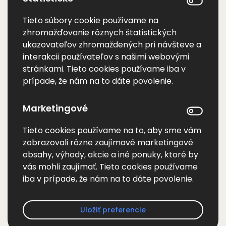
povolenie.
Tieto súbory cookie používame na
Štatistické
– tieto súbory cookie
zhromažďovanie rôznych štatistických
používame na zhromažďovanie rôznych
ukazovateľov zhromaždených pri návšteve a
štatistických ukazovateľov
interakcii používateľov s našimi webovými
zhromaždených pri návšteve a interakcii
stránkami. Tieto cookies používame iba v
používateľov s našimi webovými
prípade, že nám na to dáte povolenie.
stránkami. Tieto cookies používame iba
vtedy, ak nám na to dáte povolenie.
Marketingové
Marketingové
– tieto súbory cookie
Tieto cookies používame na to, aby sme vám
používame na to, aby sme vám
zobrazovali rôzne zaujímavé marketingové
zobrazovali celý rad zaujímavého
obsahy, výhody, akcie a iné ponuky, ktoré by
marketingového obsahu, výhod, akcií a
vás mohli zaujímať. Tieto cookies používame
iných ponúk, ktoré by vás mohli zaujímať.
iba v prípade, že nám na to dáte povolenie.
Tieto cookies používame iba vtedy, ak
nám na to dáte povolenie.
Uložiť preferencie
Nie je možné vylúčiť, že niektoré
informácie získané z cookies by mohli byť