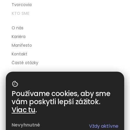
Tvorcovia
KTO SME
O nás
Kariéra
Manifesto
Kontakt
Časté otázky
Stiahni si Wibo
Používame cookies, aby sme
vám poskytli lepší zážitok.
Viac tu
.
Slovenčina
Nevyhnutné
Vždy aktívne
Všeobecné obchodné podmienky